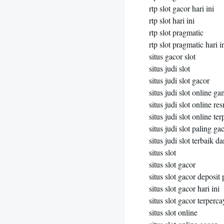
rtp slot gacor hari ini
rtp slot hari ini
rtp slot pragmatic
rtp slot pragmatic hari i
situs gacor slot
situs judi slot
situs judi slot gacor
situs judi slot online 
situs judi slot online re
situs judi slot online te
situs judi slot paling ga
situs judi slot terbaik d
situs slot
situs slot gacor
situs slot gacor deposit
situs slot gacor hari ini
situs slot gacor terperca
situs slot online