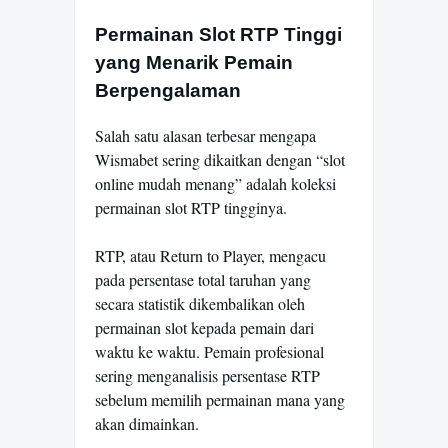
Permainan Slot RTP Tinggi
yang Menarik Pemain
Berpengalaman
Salah satu alasan terbesar mengapa
Wismabet sering dikaitkan dengan “slot
online mudah menang” adalah koleksi
permainan slot RTP tingginya.
RTP, atau Return to Player, mengacu
pada persentase total taruhan yang
secara statistik dikembalikan oleh
permainan slot kepada pemain dari
waktu ke waktu. Pemain profesional
sering menganalisis persentase RTP
sebelum memilih permainan mana yang
akan dimainkan.