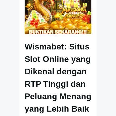
Wismabet: Situs
Slot Online yang
Dikenal dengan
RTP Tinggi dan
Peluang Menang
yang Lebih Baik