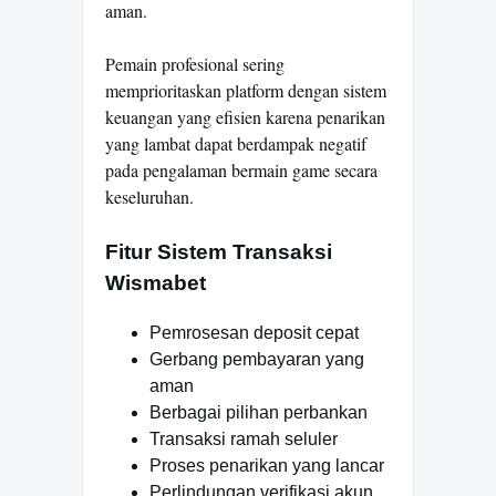
aman.
Pemain profesional sering
memprioritaskan platform dengan sistem
keuangan yang efisien karena penarikan
yang lambat dapat berdampak negatif
pada pengalaman bermain game secara
keseluruhan.
Fitur Sistem Transaksi
Wismabet
Pemrosesan deposit cepat
Gerbang pembayaran yang
aman
Berbagai pilihan perbankan
Transaksi ramah seluler
Proses penarikan yang lancar
Perlindungan verifikasi akun